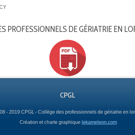
CY
S PROFESSIONNELS DE GÉRIATRIE EN LO
CPGL
08 - 2019 CPGL - Collège des professionnels de gériatrie en lor
Création et charte graphique
lekameleon.com