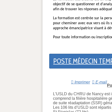
objectif de se questionner et d'anal
afin de trouver les réponses adéquat
La formation est centrée sur la person
pour cheminer avec eux vers où ils 
approche émancipatrice visant à déve
Pour toute information ou inscripti
POSTE MÉDECIN TEMP
Imprimer
E-mail
Po
L’USLD du CHRU de Nancy est inté
comprend la filière hospitalière g
de suite réadaptation (SSR) gériat
Les 106 lits d’USLD sont répartis s
St Stanislas (72 lits).