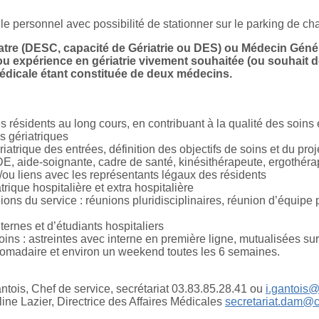
ule personnel avec possibilité de stationner sur le parking de c
iatre (DESC, capacité de Gériatrie ou DES) ou Médecin Géné
 expérience en gériatrie vivement souhaitée (ou souhait de
médicale étant constituée de deux médecins.
s résidents au long cours, en contribuant à la qualité des soins 
s gériatriques
atrique des entrées, définition des objectifs de soins et du proj
(IDE, aide-soignante, cadre de santé, kinésithérapeute, ergoth
u liens avec les représentants légaux des résidents
atrique hospitalière et extra hospitalière
ions du service : réunions pluridisciplinaires, réunion d’équipe 
ternes et d’étudiants hospitaliers
soins : astreintes avec interne en première ligne, mutualisées s
domadaire et environ un weekend toutes les 6 semaines.
antois, Chef de service, secrétariat 03.83.85.28.41 ou
i.gantois@
line Lazier, Directrice des Affaires Médicales
secretariat.dam@c