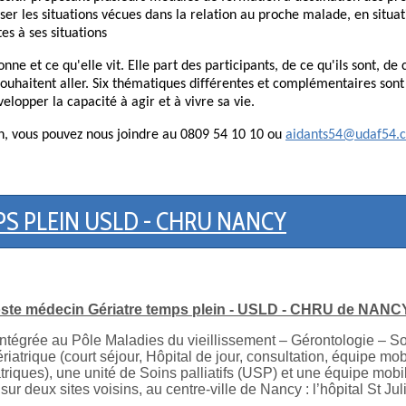
yser les situations vécues dans la relation au proche malade, en sit
es à ses situations
ne et ce qu'elle vit. Elle part des participants, de ce qu'ils sont, de c
souhaitent aller. Six thématiques différentes et complémentaires sont
lopper la capacité à agir et à vivre sa vie.
on, vous pouvez nous joindre au 0809 54 10 10 ou
aidants54@udaf54.
S PLEIN USLD - CHRU NANCY
ste médecin Gériatre temps plein - USLD - CHRU de NANC
grée au Pôle Maladies du vieillissement – Gérontologie – Soin
ériatrique (court séjour, Hôpital de jour, consultation, équipe mob
riques), une unité de Soins palliatifs (USP) et une équipe mobil
ur deux sites voisins, au centre-ville de Nancy : l’hôpital St Julie