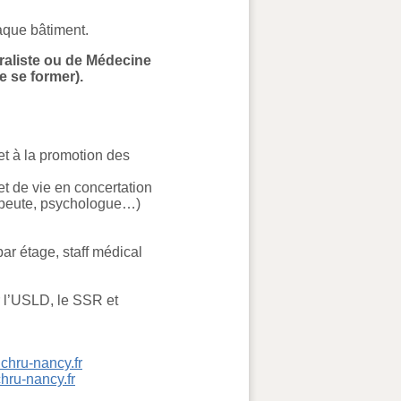
haque bâtiment.
raliste ou de Médecine
 se former).
et à la promotion des
et de vie en concertation
érapeute, psychologue…)
par étage, staff médical
ur l’USLD, le SSR et
chru-nancy.fr
hru-nancy.fr