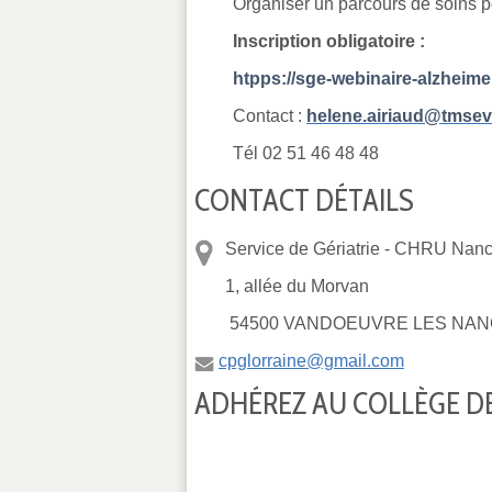
Organiser un parcours de soins 
Inscription obligatoire :
htpps://sge-webinaire-alzheime
Contact :
helene.airiaud@tmseve
Tél 02 51 46 48 48
CONTACT DÉTAILS
Service de Gériatrie -
CHRU Nancy
1, allée du Morvan
54500 VANDOEUVRE LES NAN
cpglorraine@gmail.com
ADHÉREZ AU COLLÈGE DE