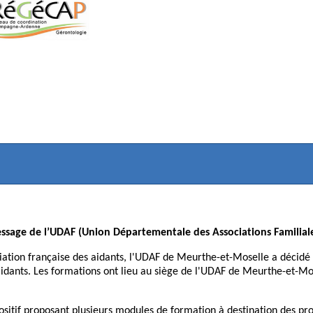
ssage de l’UDAF (Union Départementale des Associations Familiale
ciation française des aidants, l'UDAF de Meurthe-et-Moselle a décidé
aidants. Les formations ont lieu au siège de l'UDAF de Meurthe-et-Mos
ositif proposant plusieurs modules de formation à destination des pr