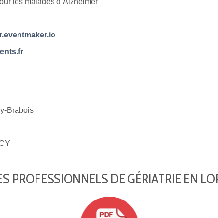
pour les malades d’Alzheimer
r.eventmaker.io
nts.fr
-Brabois
CY
S PROFESSIONNELS DE GÉRIATRIE EN LO