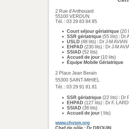
2 Rue d'Anthouard
55100 VERDUN
Tél. : 03 29 83 84 85
Court séjour gériatrique
(20 
SSR gériatrique
(55 lits) : 
USLD
(48 lits) : Dr J-M AVIAN
EHPAD
(230 lits) : Dr J-M AV
SSIAD
(52 lits)
Accueil de jour
(10 lits)
Équipe Mobile Gériatrique
2 Place Jean Berain
55300 SAINT-MIHIEL
Tél. : 03 29 91 81 81
SSR gériatrique
(22 lits) : D
EHPAD
(127 lits) : Dr F. LA
SSIAD
(38 lits)
Accueil de jour
( lits)
www.chvsm.org
Chef de pôle : Dr DROUIN