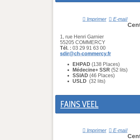
Imprimer
E-mail
Cent
1, rue Henri Garnier
55205 COMMERCY
Tél. :
03 29 91 63 00
sdir@ch-commercy.fr
EHPAD
(138 Places)
Médecine+ SSR
(52 lits)
SSIAD
(
46
Places)
USLD
(
32
lits)
FAINS VEEL
Imprimer
E-mail
Cent