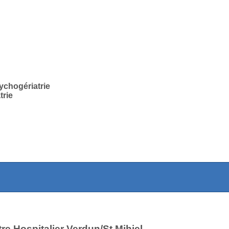
ychogériatrie
trie
re Hospitalier Verdun/St Mihiel