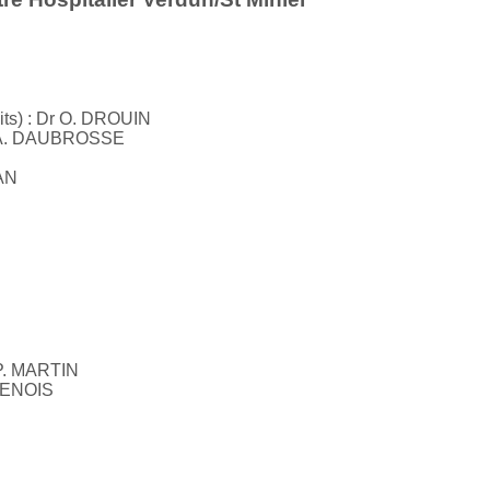
lits) : Dr O. DROUIN
Dr A. DAUBROSSE
IAN
r P. MARTIN
RDENOIS