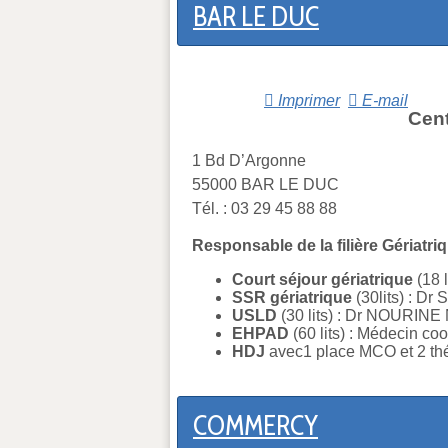
BAR LE DUC
Imprimer
E-mail
Cent
1 Bd D’Argonne
55000 BAR LE DUC
Tél. : 03 29 45 88 88
Responsable de la filière Gériatri
Court séjour gériatrique
(18 
SSR gériatrique
(30lits) : 
USLD
(30 lits) : Dr NOURINE
EHPAD
(60 lits) : Médecin 
HDJ
avec1 place MCO et 2 th
COMMERCY