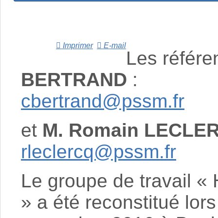
Imprimer
E-mail
Les référe
BERTRAND
:
cbertrand@pssm.fr
et
M. Romain LECLE
rleclercq@pssm.fr
Le groupe de travail « 
» a été reconstitué lor